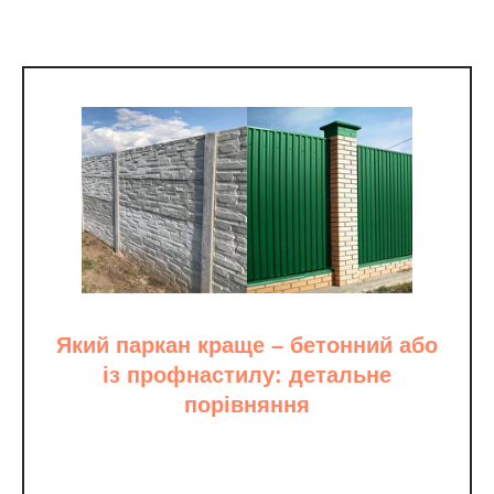
Який паркан краще – бетонний або
із профнастилу: детальне
порівняння